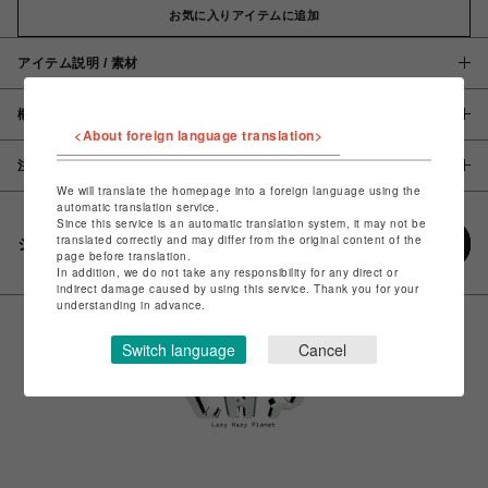
お気に入りアイテムに追加
アイテム説明 / 素材
概要
<About foreign language translation>
注意事項
We will translate the homepage into a foreign language using the
automatic translation service.
Since this service is an automatic translation system, it may not be
translated correctly and may differ from the original content of the
シェアする
page before translation.
In addition, we do not take any responsibility for any direct or
indirect damage caused by using this service. Thank you for your
understanding in advance.
Switch language
Cancel