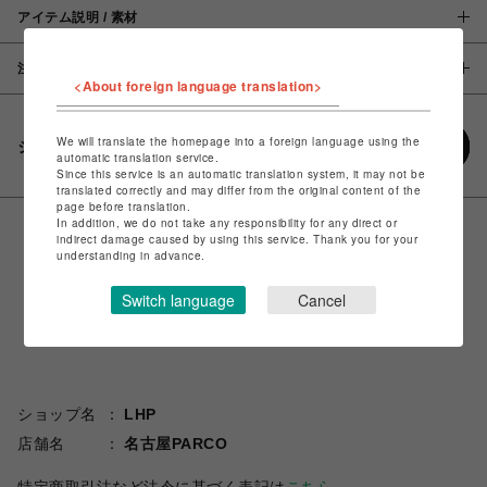
アイテム説明 / 素材
注意事項
<About foreign language translation>
We will translate the homepage into a foreign language using the
シェアする
automatic translation service.
Since this service is an automatic translation system, it may not be
translated correctly and may differ from the original content of the
page before translation.
In addition, we do not take any responsibility for any direct or
indirect damage caused by using this service. Thank you for your
understanding in advance.
Switch language
Cancel
ショップ名
LHP
店舗名
名古屋PARCO