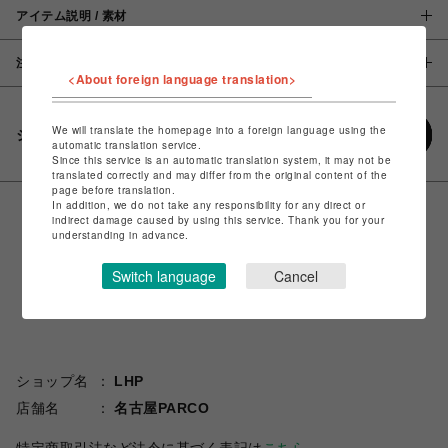
アイテム説明 / 素材
注意事項
<About foreign language translation>
We will translate the homepage into a foreign language using the
シェアする
automatic translation service.
Since this service is an automatic translation system, it may not be
translated correctly and may differ from the original content of the
page before translation.
In addition, we do not take any responsibility for any direct or
indirect damage caused by using this service. Thank you for your
understanding in advance.
Switch language
Cancel
ショップ名
LHP
店舗名
名古屋PARCO