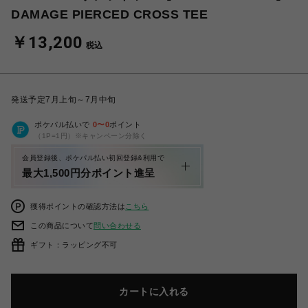
DAMAGE PIERCED CROSS TEE
￥13,200
税込
発送予定7月上旬～7月中旬
ポケパル払いで
0
〜
0
ポイント
（1P=1円）※キャンペーン分除く
会員登録後、ポケパル払い初回登録&利用で
最大1,500円分ポイント進呈
獲得ポイントの確認方法は
こちら
この商品について
問い合わせる
ギフト：ラッピング不可
カートに入れる