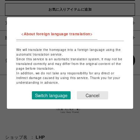
お気に入りアイテムに追加
アイテム説明 / 素材
<About foreign language translation>
注意事項
We will translate the homepage into a foreign language using the
automatic translation service.
Since this service is an automatic translation system, it may not be
シェアする
translated correctly and may differ from the original content of the
page before translation.
In addition, we do not take any responsibility for any direct or
indirect damage caused by using this service. Thank you for your
understanding in advance.
Switch language
Cancel
ショップ名
LHP