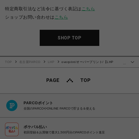
特定商取引法など法令に基づく表記は
こちら
ショップお問い合わせは
こちら
SHOP TOP
TOP
名古屋PARCO
LHP
overprint/オーバープリント/【LHP
…
EXCLUSIVE】RABBIT TEE
PARCOポイント
全国のPARCOやONLINE PARCOで貯まる＆使える
ポケパル払い
初回登録＆お買物で最大1,500円分のPARCOポイント進呈