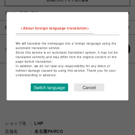
アイテム説明 / 素材
注意事項
<About foreign language translation>
We will translate the homepage into a foreign language using the
automatic translation service.
シェアする
Since this service is an automatic translation system, it may not be
translated correctly and may differ from the original content of the
page before translation.
In addition, we do not take any responsibility for any direct or
indirect damage caused by using this service. Thank you for your
understanding in advance.
Switch language
Cancel
ショップ名
LHP
店舗名
名古屋PARCO