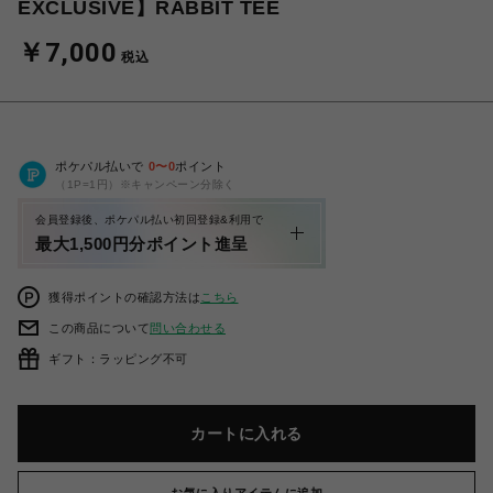
EXCLUSIVE】RABBIT TEE
￥7,000
税込
ポケパル払いで
0
〜
0
ポイント
（1P=1円）※キャンペーン分除く
会員登録後、ポケパル払い初回登録&利用で
最大1,500円分ポイント進呈
獲得ポイントの確認方法は
こちら
この商品について
問い合わせる
ギフト：ラッピング不可
カートに入れる
お気に入りアイテムに追加