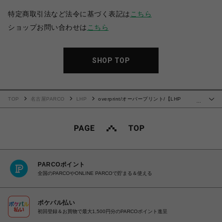
特定商取引法など法令に基づく表記は
こちら
ショップお問い合わせは
こちら
SHOP TOP
TOP
名古屋PARCO
LHP
overprint/オーバープリント/【LHP
…
EXCLUSIVE】RABBIT TEE
PARCOポイント
全国のPARCOやONLINE PARCOで貯まる＆使える
ポケパル払い
初回登録＆お買物で最大1,500円分のPARCOポイント進呈