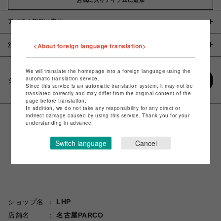
アイテム説明 / 素材
注意事項
<About foreign language translation>
We will translate the homepage into a foreign language using the
automatic translation service.
シェアする
Since this service is an automatic translation system, it may not be
translated correctly and may differ from the original content of the
page before translation.
In addition, we do not take any responsibility for any direct or
indirect damage caused by using this service. Thank you for your
understanding in advance.
Switch language
Cancel
ショップ名
LHP
店舗名
名古屋PARCO