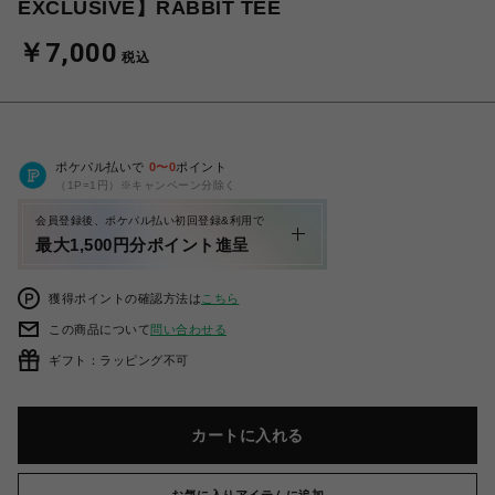
EXCLUSIVE】RABBIT TEE
￥7,000
税込
ポケパル払いで
0
〜
0
ポイント
（1P=1円）※キャンペーン分除く
会員登録後、ポケパル払い初回登録&利用で
最大1,500円分ポイント進呈
獲得ポイントの確認方法は
こちら
この商品について
問い合わせる
ギフト：ラッピング不可
カートに入れる
お気に入りアイテムに追加