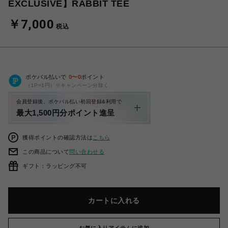
EXCLUSIVE】RABBIT TEE
￥7,000
税込
ポケパル払いで
0
〜
0
ポイント
（1P=1円）※キャンペーン分除く
会員登録後、ポケパル払い初回登録&利用で
最大1,500円分ポイント進呈
獲得ポイントの確認方法は
こちら
この商品について
問い合わせる
ギフト：ラッピング不可
カートに入れる
お気に入りアイテムに追加