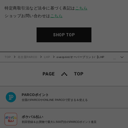
特定商取引法など法令に基づく表記は
こちら
ショップお問い合わせは
こちら
SHOP TOP
TOP
名古屋PARCO
LHP
overprint/オーバープリント/【LHP
…
EXCLUSIVE】RABBIT TEE
PARCOポイント
全国のPARCOやONLINE PARCOで貯まる＆使える
ポケパル払い
初回登録＆お買物で最大1,500円分のPARCOポイント進呈