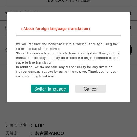
アイテム説明 / 素材
注意事項
<About foreign language translation>
We will translate the homepage into a foreign language using the
automatic translation service.
シェアする
Since this service is an automatic translation system, it may not be
translated correctly and may differ from the original content of the
page before translation.
In addition, we do not take any responsibility for any direct or
indirect damage caused by using this service. Thank you for your
understanding in advance.
Switch language
Cancel
ショップ名
LHP
店舗名
名古屋PARCO