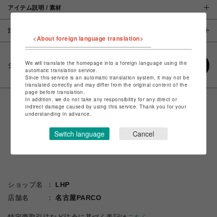
アイテム説明 / 素材
注意事項
<About foreign language translation>
We will translate the homepage into a foreign language using the
シェアする
automatic translation service.
Since this service is an automatic translation system, it may not be
translated correctly and may differ from the original content of the
page before translation.
In addition, we do not take any responsibility for any direct or
indirect damage caused by using this service. Thank you for your
understanding in advance.
Switch language
Cancel
ショップ名
LHP
店舗名
名古屋PARCO