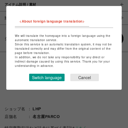
アイテム説明 / 素材
注意事項
<About foreign language translation>
We will translate the homepage into a foreign language using the
シェアする
automatic translation service.
Since this service is an automatic translation system, it may not be
translated correctly and may differ from the original content of the
page before translation.
In addition, we do not take any responsibility for any direct or
indirect damage caused by using this service. Thank you for your
understanding in advance.
Switch language
Cancel
ショップ名
LHP
店舗名
名古屋PARCO