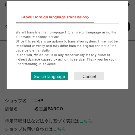
注意事項
<About foreign language translation>
シェアする
We will translate the homepage into a foreign language using the
automatic translation service.
Since this service is an automatic translation system, it may not be
translated correctly and may differ from the original content of the
page before translation.
In addition, we do not take any responsibility for any direct or
indirect damage caused by using this service. Thank you for your
understanding in advance.
Switch language
Cancel
ショップ名
LHP
店舗名
名古屋PARCO
特定商取引法など法令に基づく表記は
こちら
ショップお問い合わせは
こちら