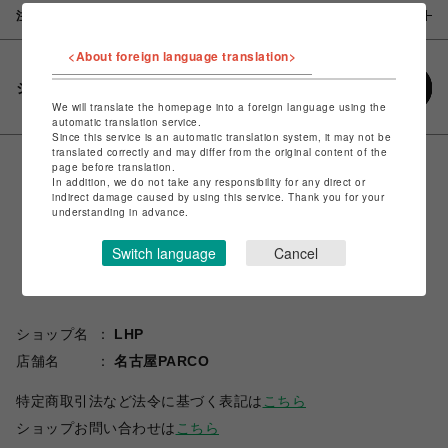
注意事項
<About foreign language translation>
シェアする
We will translate the homepage into a foreign language using the
automatic translation service.
Since this service is an automatic translation system, it may not be
translated correctly and may differ from the original content of the
page before translation.
In addition, we do not take any responsibility for any direct or
indirect damage caused by using this service. Thank you for your
understanding in advance.
Switch language
Cancel
ショップ名
LHP
店舗名
名古屋PARCO
特定商取引法など法令に基づく表記は
こちら
ショップお問い合わせは
こちら