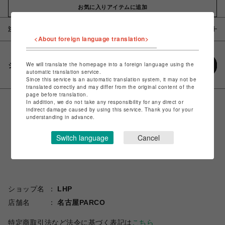
お気に入りアイテムに追加
注意事項
<About foreign language translation>
We will translate the homepage into a foreign language using the
シェアする
automatic translation service.
Since this service is an automatic translation system, it may not be
translated correctly and may differ from the original content of the
page before translation.
In addition, we do not take any responsibility for any direct or
indirect damage caused by using this service. Thank you for your
understanding in advance.
Switch language
Cancel
ショップ名
LHP
店舗名
名古屋PARCO
特定商取引法など法令に基づく表記は
こちら