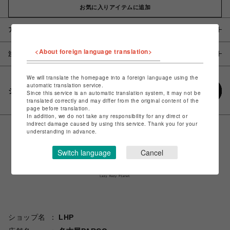
お気に入りアイテムに追加
アイテム説明 / 素材
<About foreign language translation>
注意事項
We will translate the homepage into a foreign language using the
automatic translation service.
シェアする
Since this service is an automatic translation system, it may not be
translated correctly and may differ from the original content of the
page before translation.
In addition, we do not take any responsibility for any direct or
indirect damage caused by using this service. Thank you for your
understanding in advance.
Switch language
Cancel
ショップ名
LHP