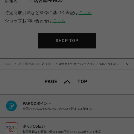
店舗名
名古屋PARCO
特定商取引法など法令に基づく表記は
こちら
ショップお問い合わせは
こちら
SHOP TOP
TOP
名古屋PARCO
LHP
overprint/オーバープリント/CHAIN LOGO
…
RAYON HALF PANTS
PARCOポイント
全国のPARCOやONLINE PARCOで貯まる＆使える
ポケパル払い
初回登録＆お買物で最大1,500円分のPARCOポイント進呈