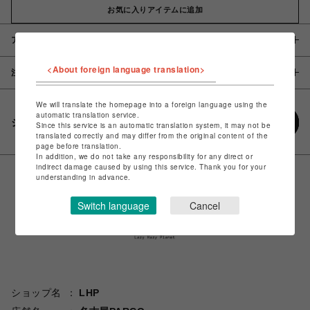
お気に入りアイテムに追加
アイテム説明 / 素材
<About foreign language translation>
注意事項
We will translate the homepage into a foreign language using the
automatic translation service.
シェアする
Since this service is an automatic translation system, it may not be
translated correctly and may differ from the original content of the
page before translation.
In addition, we do not take any responsibility for any direct or
indirect damage caused by using this service. Thank you for your
understanding in advance.
Switch language
Cancel
ショップ名
LHP