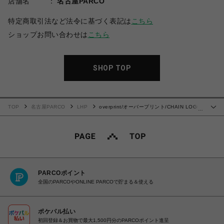
店舗名
名古屋PARCO
特定商取引法など法令に基づく表記は
こちら
ショップお問い合わせは
こちら
SHOP TOP
TOP
名古屋PARCO
LHP
overprint/オーバープリント/CHAIN LOGO
…
RAYON HALF PANTS
PARCOポイント
全国のPARCOやONLINE PARCOで貯まる＆使える
ポケパル払い
初回登録＆お買物で最大1,500円分のPARCOポイント進呈