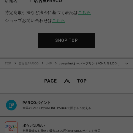
店舗名
名古屋PARCO
特定商取引法など法令に基づく表記は
こちら
ショップお問い合わせは
こちら
SHOP TOP
TOP
名古屋PARCO
LHP
overprint/オーバープリント/CHAIN LOGO
…
RAYON HALF PANTS
PARCOポイント
全国のPARCOやONLINE PARCOで貯まる＆使える
ポケパル払い
初回登録＆お買物で最大1,500円分のPARCOポイント進呈