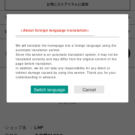
お気に入りアイテムに追加
アイテム説明 / 素材
<About foreign language translation>
注意事項
We will translate the homepage into a foreign language using the
automatic translation service.
シェアする
Since this service is an automatic translation system, it may not be
translated correctly and may differ from the original content of the
page before translation.
In addition, we do not take any responsibility for any direct or
indirect damage caused by using this service. Thank you for your
understanding in advance.
Switch language
Cancel
ショップ名
LHP