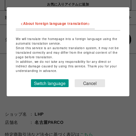
お気に入りアイテムに追加
注意事項
<About foreign language translation>
We will translate the homepage into a foreign language using the
シェアする
automatic translation service.
Since this service is an automatic translation system, it may not be
translated correctly and may differ from the original content of the
page before translation.
In addition, we do not take any responsibility for any direct or
indirect damage caused by using this service. Thank you for your
understanding in advance.
Switch language
Cancel
ショップ名
LHP
店舗名
名古屋PARCO
特定商取引法など法令に基づく表記は
こちら