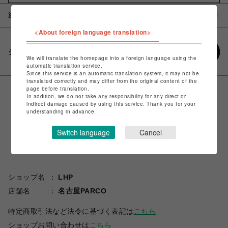
注意事項
<About foreign language translation>
シェアする
We will translate the homepage into a foreign language using the
automatic translation service.
Since this service is an automatic translation system, it may not be
translated correctly and may differ from the original content of the
page before translation.
In addition, we do not take any responsibility for any direct or
indirect damage caused by using this service. Thank you for your
understanding in advance.
Switch language
Cancel
ショップ名
LHP
店舗名
名古屋PARCO
特定商取引法など法令に基づく表記は
こちら
ショップお問い合わせは
こちら