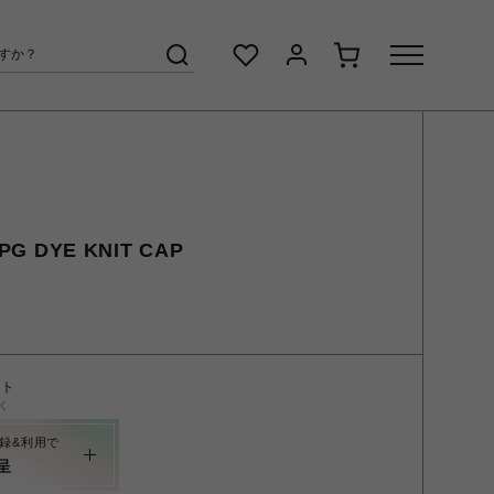
G DYE KNIT CAP
ント
く
録&利用で
呈