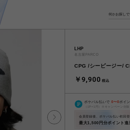
LHP
名古屋PARCO
CPG /シーピージー/ CP
￥9,900
税込
ポケパル払いで
0
〜
0
ポイ
（1P=1円）※キャンペーン分除
会員登録後、ポケパル払い初回登
最大1,500円分ポイント進