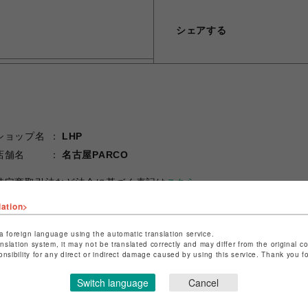
シェアする
ショップ名
LHP
店舗名
名古屋PARCO
特定商取引法など法令に基づく表記は
こちら
ショップお問い合わせは
こちら
lation>
a foreign language using the automatic translation service.
anslation system, it may not be translated correctly and may differ from the original c
onsibility for any direct or indirect damage caused by using this service. Thank you 
Switch language
Cancel