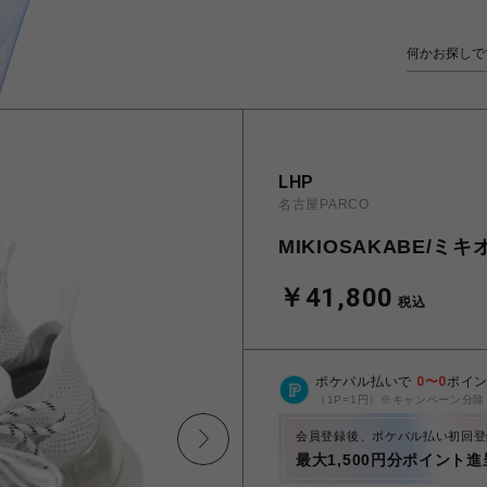
LHP
名古屋PARCO
MIKIOSAKABE/ミキ
￥41,800
税込
ポケパル払いで
0
〜
0
ポイ
（1P=1円）※キャンペーン分除
会員登録後、ポケパル払い初回登
最大1,500円分ポイント進