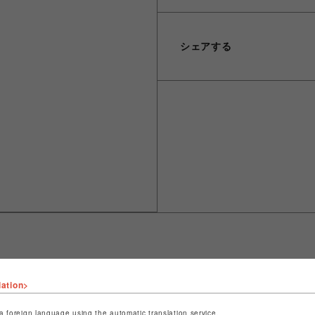
シェアする
lation>
ショップ名
LHP
店舗名
名古屋PARCO
a foreign language using the automatic translation service.