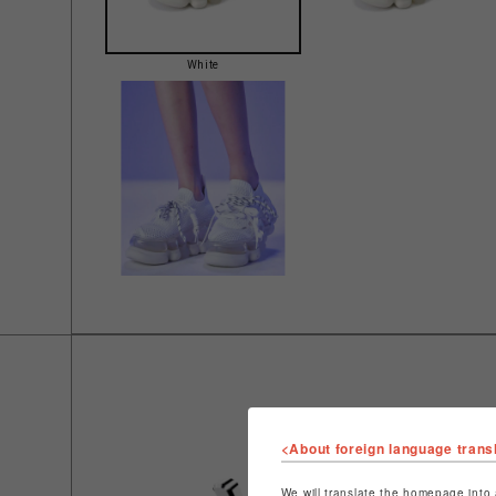
White
<About foreign language trans
We will translate the homepage into 