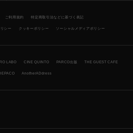
ご利用規約
特定商取引法などに基づく表記
ポリシー
クッキーポリシー
ソーシャルメディアポリシー
RO LABO
CINE QUINTO
PARCO出版
THE GUEST CAFE
DEPACO
AnotherADdress