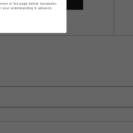
SHOP TOP
ontent of the page before translation.
for your understanding in advance.