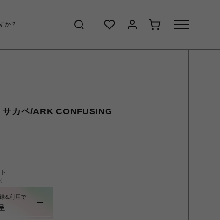
オサカベ/ARK CONFUSING
ント
く
録&利用で
呈