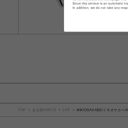
Since this service is an automatic tr
In addition, we do not take any resp
TOP
名古屋PARCO
LHP
MIKIOSAKABE/ミキオサカベ/A