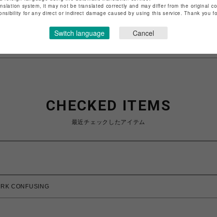
anslation system, it may not be translated correctly and may differ from the original c
特定商取引法など法令に基づく表記は
こちら
onsibility for any direct or indirect damage caused by using this service. Thank you 
ショップお問い合わせは
こちら
Switch language
Cancel
CHECKED ITEMS
最近チェックしたアイテム
RK CONFUSING