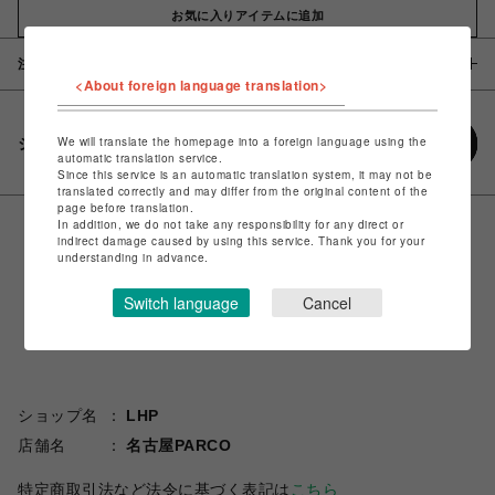
お気に入りアイテムに追加
注意事項
<About foreign language translation>
We will translate the homepage into a foreign language using the
シェアする
automatic translation service.
Since this service is an automatic translation system, it may not be
translated correctly and may differ from the original content of the
page before translation.
In addition, we do not take any responsibility for any direct or
indirect damage caused by using this service. Thank you for your
understanding in advance.
Switch language
Cancel
ショップ名
LHP
店舗名
名古屋PARCO
特定商取引法など法令に基づく表記は
こちら