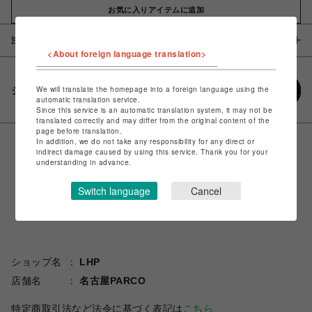
お気に入りアイテムに追加
注意事項
<About foreign language translation>
We will translate the homepage into a foreign language using the
シェアする
automatic translation service.
Since this service is an automatic translation system, it may not be
translated correctly and may differ from the original content of the
page before translation.
In addition, we do not take any responsibility for any direct or
indirect damage caused by using this service. Thank you for your
understanding in advance.
Switch language
Cancel
ショップ名
LHP
店舗名
名古屋PARCO
特定商取引法など法令に基づく表記は
こちら