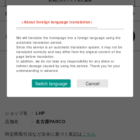
注意事項
<About foreign language translation>
シェアする
We will translate the homepage into a foreign language using the
automatic translation service.
Since this service is an automatic translation system, it may not be
translated correctly and may differ from the original content of the
page before translation.
In addition, we do not take any responsibility for any direct or
indirect damage caused by using this service. Thank you for your
understanding in advance.
Switch language
Cancel
ショップ名
LHP
店舗名
名古屋PARCO
特定商取引法など法令に基づく表記は
こちら