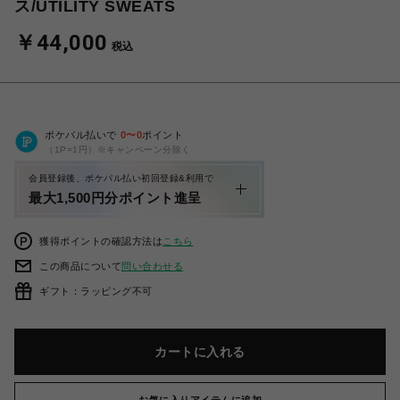
ス/UTILITY SWEATS
￥44,000
税込
ポケパル払いで
0
〜
0
ポイント
（1P=1円）※キャンペーン分除く
会員登録後、ポケパル払い初回登録&利用で
最大1,500円分ポイント進呈
獲得ポイントの確認方法は
こちら
この商品について
問い合わせる
ギフト：ラッピング不可
カートに入れる
お気に入りアイテムに追加