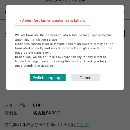
注意事項
<About foreign language translation>
シェアする
We will translate the homepage into a foreign language using the
automatic translation service.
Since this service is an automatic translation system, it may not be
translated correctly and may differ from the original content of the
page before translation.
In addition, we do not take any responsibility for any direct or
indirect damage caused by using this service. Thank you for your
understanding in advance.
Switch language
Cancel
ショップ名
LHP
店舗名
名古屋PARCO
特定商取引法など法令に基づく表記は
こちら