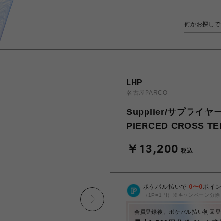
LHP
名古屋PARCO
Supplier/サプライヤ
PIERCED CROSS TE
￥13,200
税込
ポケパル払いで
0
〜
0
ポイ
（1P=1円）※キャンペーン分除
会員登録後、ポケパル払い初回登