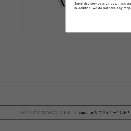
Since this service is an automatic tr
In addition, we do not take any resp
TOP
名古屋PARCO
LHP
Supplier/サプライヤー/【LHP 