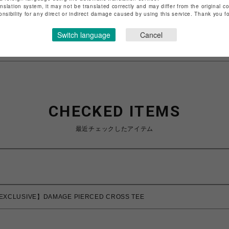
anslation system, it may not be translated correctly and may differ from the original c
特定商取引法など法令に基づく表記は
こちら
onsibility for any direct or indirect damage caused by using this service. Thank you 
ショップお問い合わせは
こちら
Switch language
Cancel
CHECKED ITEMS
最近チェックしたアイテム
EXCLUSIVE】DAMAGE PIERCED CROSS TEE