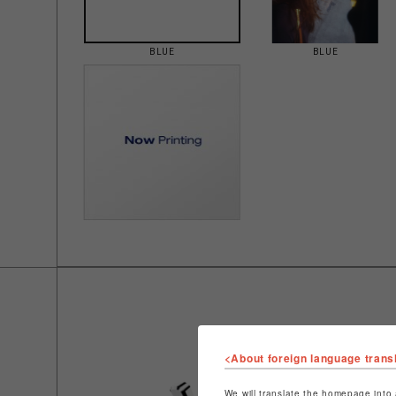
BLUE
BLUE
<About foreign language trans
We will translate the homepage into 