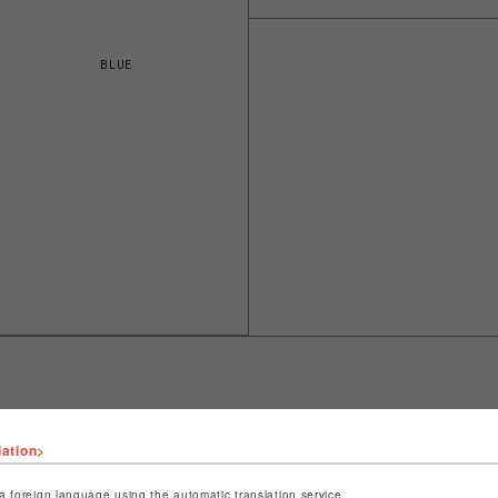
BLUE
lation>
ショップ名
LHP
店舗名
名古屋PARCO
a foreign language using the automatic translation service.