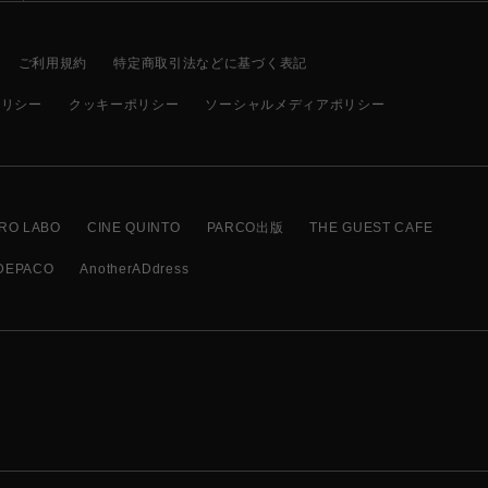
ご利用規約
特定商取引法などに基づく表記
ポリシー
クッキーポリシー
ソーシャルメディアポリシー
RO LABO
CINE QUINTO
PARCO出版
THE GUEST CAFE
DEPACO
AnotherADdress