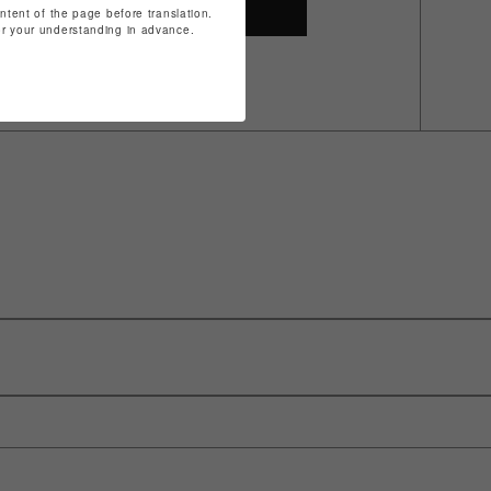
SHOP TOP
ontent of the page before translation.
for your understanding in advance.