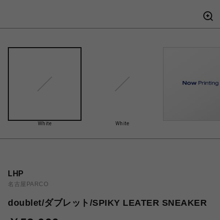
White
White
LHP
名古屋PARCO
doublet/ダブレット/SPIKY LEATER SNEAKER