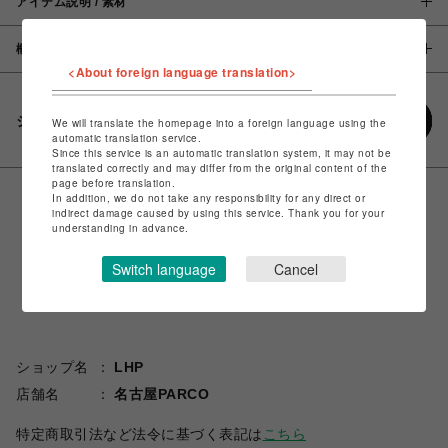
アイテム説明 / 素材
概要
<About foreign language translation>
シェアする
We will translate the homepage into a foreign language using the
automatic translation service.
Since this service is an automatic translation system, it may not be
translated correctly and may differ from the original content of the
page before translation.
In addition, we do not take any responsibility for any direct or
indirect damage caused by using this service. Thank you for your
understanding in advance.
Switch language
Cancel
ショップ名
LHP
店舗名
名古屋PARCO
特定商取引法など法令に基づく表記は
こちら