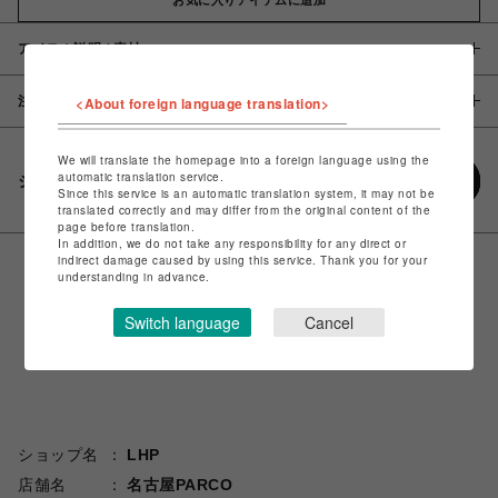
アイテム説明 / 素材
注意事項
<About foreign language translation>
We will translate the homepage into a foreign language using the
automatic translation service.
シェアする
Since this service is an automatic translation system, it may not be
translated correctly and may differ from the original content of the
page before translation.
In addition, we do not take any responsibility for any direct or
indirect damage caused by using this service. Thank you for your
understanding in advance.
Switch language
Cancel
ショップ名
LHP
店舗名
名古屋PARCO