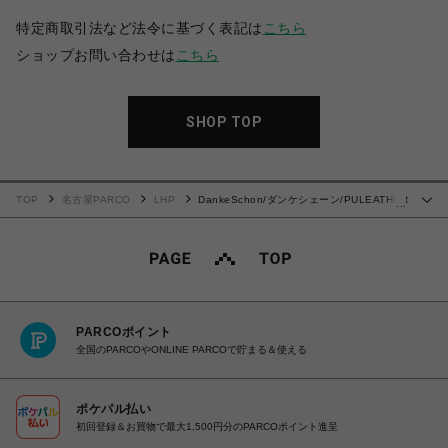
特定商取引法など法令に基づく表記は
こちら
ショップお問い合わせは
こちら
SHOP TOP
TOP
名古屋PARCO
LHP
DankeSchon/ダンケシェーン/PULEATHER
…
W-KNEE SHORTS
PARCOポイント
全国のPARCOやONLINE PARCOで貯まる＆使える
ポケパル払い
初回登録＆お買物で最大1,500円分のPARCOポイント進呈