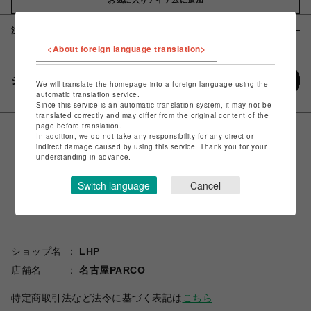
注意事項
<About foreign language translation>
シェアする
We will translate the homepage into a foreign language using the
automatic translation service.
Since this service is an automatic translation system, it may not be
translated correctly and may differ from the original content of the
page before translation.
In addition, we do not take any responsibility for any direct or
indirect damage caused by using this service. Thank you for your
understanding in advance.
Switch language
Cancel
ショップ名
LHP
店舗名
名古屋PARCO
特定商取引法など法令に基づく表記は
こちら