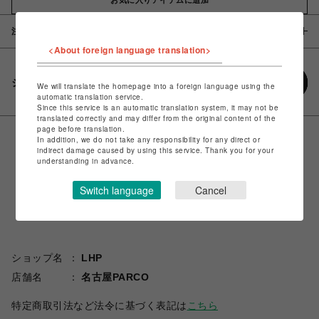
注意事項
<About foreign language translation>
シェアする
We will translate the homepage into a foreign language using the
automatic translation service.
Since this service is an automatic translation system, it may not be
translated correctly and may differ from the original content of the
page before translation.
In addition, we do not take any responsibility for any direct or
indirect damage caused by using this service. Thank you for your
understanding in advance.
Switch language
Cancel
ショップ名
LHP
店舗名
名古屋PARCO
特定商取引法など法令に基づく表記は
こちら