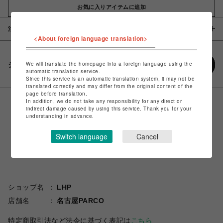
お気に入りアイテムに追加
注意事項
<About foreign language translation>
We will translate the homepage into a foreign language using the
シェアする
automatic translation service.
Since this service is an automatic translation system, it may not be
translated correctly and may differ from the original content of the
page before translation.
In addition, we do not take any responsibility for any direct or
indirect damage caused by using this service. Thank you for your
understanding in advance.
Switch language
Cancel
ショップ名
LHP
店舗名
名古屋PARCO
特定商取引法など法令に基づく表記は
こちら