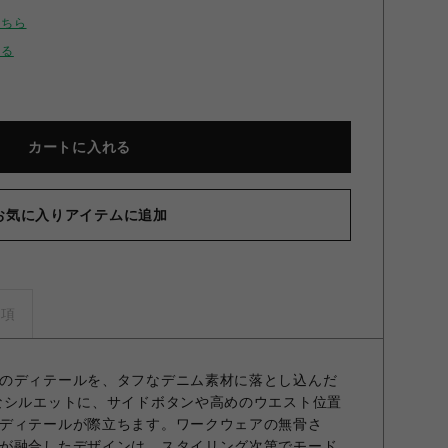
こちら
せる
カートに入れる
お気に入りアイテムに追加
事項
のディテールを、タフなデニム素材に落とし込んだ
なシルエットに、サイドボタンや高めのウエスト位置
ディテールが際立ちます。ワークウェアの無骨さ
が融合したデザインは、スタイリング次第でモード