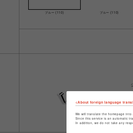
ブルー (110)
ブルー (110)
<About foreign language trans
We will translate the homepage into 
Since this service is an automatic tr
In addition, we do not take any resp