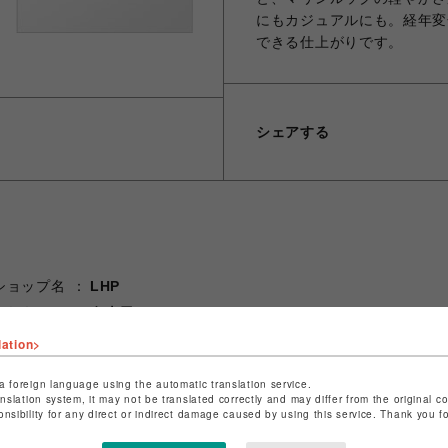
にもカジュアルにも。経年変
できる仕上がりです。
シェアする
ショップ名
LHP
店舗名
名古屋PARCO
lation>
特定商取引法など法令に基づく表記は
こちら
ショップお問い合わせは
こちら
a foreign language using the automatic translation service.
anslation system, it may not be translated correctly and may differ from the original c
onsibility for any direct or indirect damage caused by using this service. Thank you 