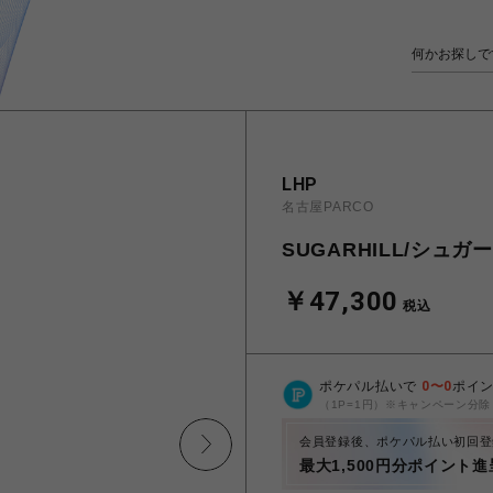
LHP
名古屋PARCO
SUGARHILL/シュガーヒ
￥47,300
税込
ポケパル払いで
0
〜
0
ポイ
（1P=1円）※キャンペーン分除
会員登録後、ポケパル払い初回登
最大1,500円分ポイント進