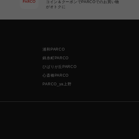
コイン＆クーポンでPARCOでのお買い物
がオトクに
浦和PARCO
錦糸町PARCO
ひばりが丘PARCO
心斎橋PARCO
PARCO_ya上野