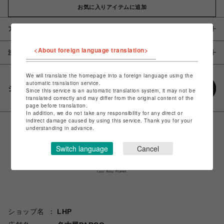
お気に入りアイテムに追加
アイテム説明 / 素材
<About foreign language translation>
注意事項
We will translate the homepage into a foreign language using the
automatic translation service.
シェアする
Since this service is an automatic translation system, it may not be
translated correctly and may differ from the original content of the
page before translation.
In addition, we do not take any responsibility for any direct or
indirect damage caused by using this service. Thank you for your
understanding in advance.
Switch language
Cancel
ショップ名
LHP