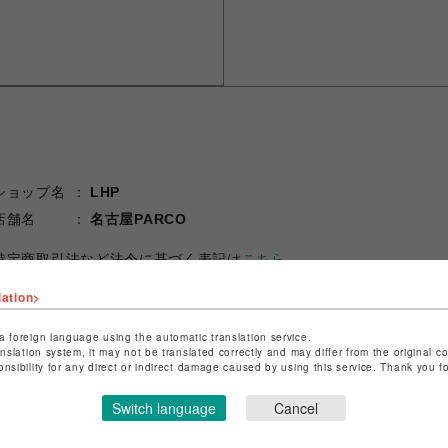
ショップ名
LHP
店舗名
名古屋PARCO
特定商取引法など法令に基づく表記は
こちら
ショップお問い合わせは
こちら
lation>
a foreign language using the automatic translation service.
anslation system, it may not be translated correctly and may differ from the original c
onsibility for any direct or indirect damage caused by using this service. Thank you 
Switch language
Cancel