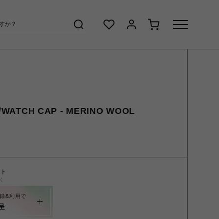
ATCH CAP - MERINO WOOL
ント
く
録&利用で
呈