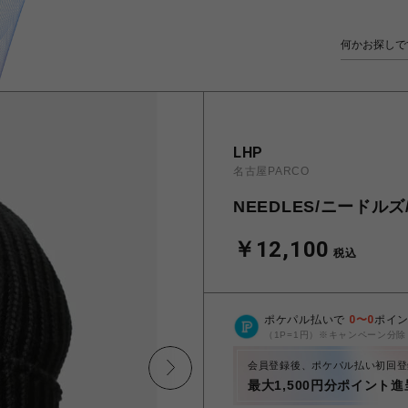
LHP
名古屋PARCO
NEEDLES/ニードルズ/W
￥12,100
税込
ポケパル払いで
0
〜
0
ポイ
（1P=1円）※キャンペーン分除
会員登録後、ポケパル払い初回登
最大1,500円分ポイント進