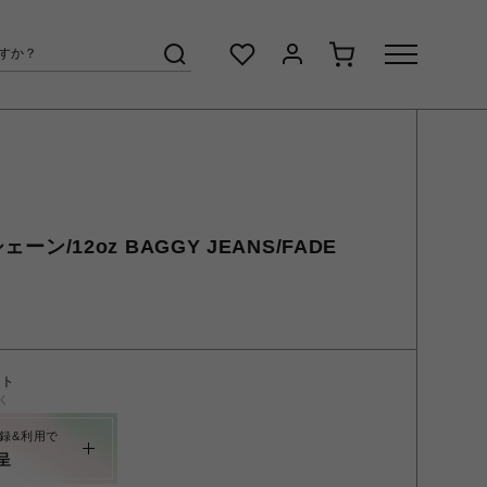
ェーン/12oz BAGGY JEANS/FADE
ント
く
録&利用で
呈