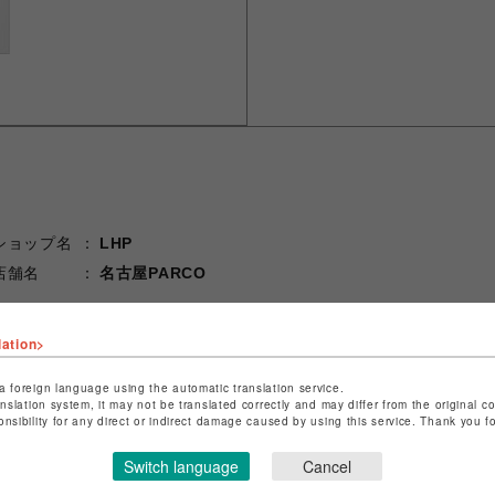
ショップ名
LHP
店舗名
名古屋PARCO
特定商取引法など法令に基づく表記は
こちら
lation>
ショップお問い合わせは
こちら
a foreign language using the automatic translation service.
anslation system, it may not be translated correctly and may differ from the original c
onsibility for any direct or indirect damage caused by using this service. Thank you 
Switch language
Cancel