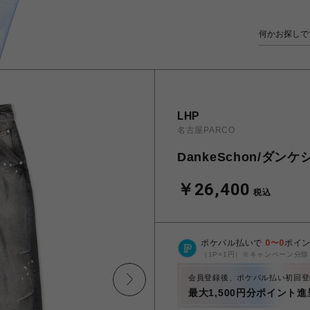
LHP
名古屋PARCO
DankeSchon/ダンケシ
￥26,400
税込
ポケパル払いで
0
〜
0
ポイ
（1P=1円）※キャンペーン分除
会員登録後、ポケパル払い初回登
最大1,500円分ポイント進