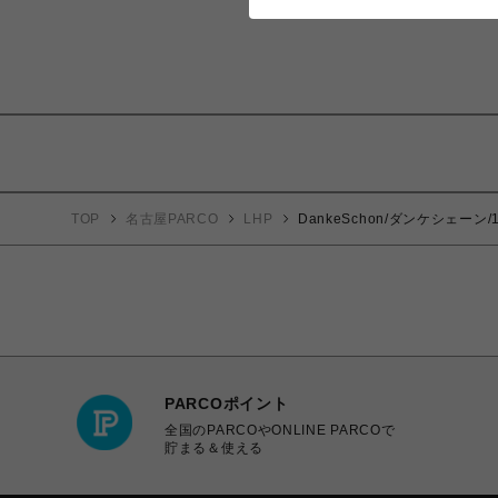
TOP
名古屋PARCO
LHP
DankeSchon/ダンケシェーン/12
PARCOポイント
全国のPARCOやONLINE PARCOで
貯まる＆使える