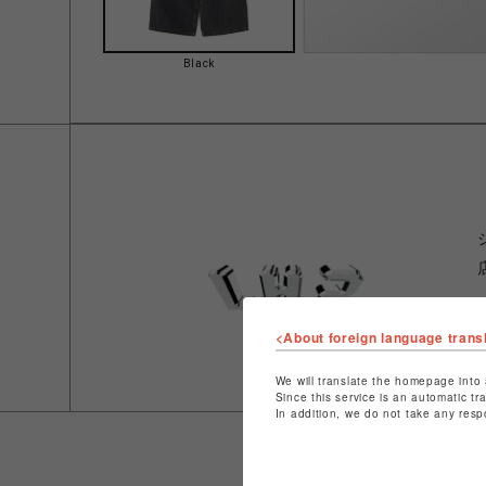
Black
<About foreign language trans
We will translate the homepage into 
Since this service is an automatic tr
In addition, we do not take any resp