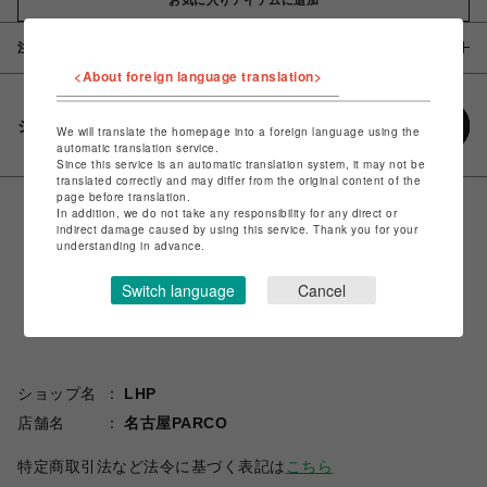
注意事項
<About foreign language translation>
シェアする
We will translate the homepage into a foreign language using the
automatic translation service.
Since this service is an automatic translation system, it may not be
translated correctly and may differ from the original content of the
page before translation.
In addition, we do not take any responsibility for any direct or
indirect damage caused by using this service. Thank you for your
understanding in advance.
Switch language
Cancel
ショップ名
LHP
店舗名
名古屋PARCO
特定商取引法など法令に基づく表記は
こちら