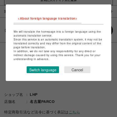
注意事項
<About foreign language translation>
シェアする
We will translate the homepage into a foreign language using the
automatic translation service.
Since this service is an automatic translation system, it may not be
translated correctly and may differ from the original content of the
page before translation.
In addition, we do not take any responsibility for any direct or
indirect damage caused by using this service. Thank you for your
understanding in advance.
Switch language
Cancel
ショップ名
LHP
店舗名
名古屋PARCO
特定商取引法など法令に基づく表記は
こちら