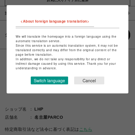
注意事項
<About foreign language translation>
シェアする
We will translate the homepage into a foreign language using the
automatic translation service.
Since this service is an automatic translation system, it may not be
translated correctly and may differ from the original content of the
page before translation.
In addition, we do not take any responsibility for any direct or
indirect damage caused by using this service. Thank you for your
understanding in advance.
Switch language
Cancel
ショップ名
LHP
店舗名
名古屋PARCO
特定商取引法など法令に基づく表記は
こちら