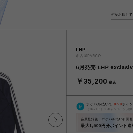
LHP
名古屋PARCO
6月発売 LHP exclasive
￥35,200
税込
ポケパル払いで
0
〜
0
ポイ
（1P=1円）※キャンペーン分除
会員登録後、ポケパル払い初回登
最大1,500円分ポイント進