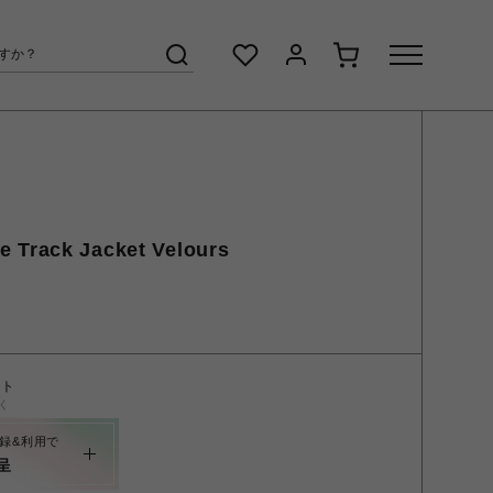
 Track Jacket Velours
ント
く
録&利用で
呈