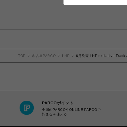
TOP
名古屋PARCO
LHP
6月発売 LHP exclasive Track J
PARCOポイント
全国のPARCOやONLINE PARCOで
貯まる＆使える