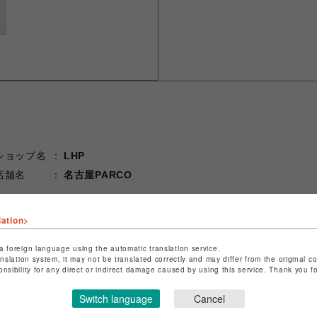
ショップ名
LHP
店舗名
名古屋PARCO
特定商取引法など法令に基づく表記は
こちら
lation>
ショップお問い合わせは
こちら
a foreign language using the automatic translation service.
anslation system, it may not be translated correctly and may differ from the original c
onsibility for any direct or indirect damage caused by using this service. Thank you 
Switch language
Cancel