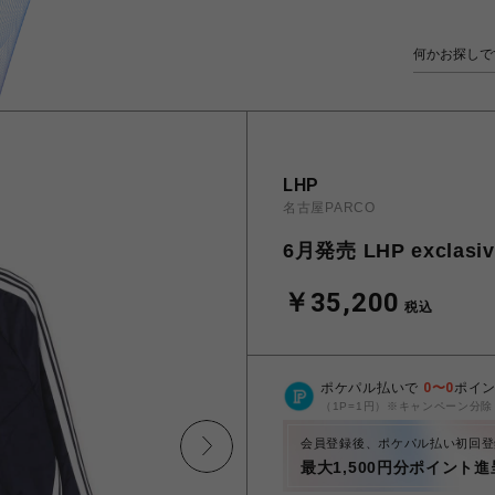
LHP
名古屋PARCO
6月発売 LHP exclasive
￥35,200
税込
ポケパル払いで
0
〜
0
ポイ
（1P=1円）※キャンペーン分除
会員登録後、ポケパル払い初回登
最大1,500円分ポイント進