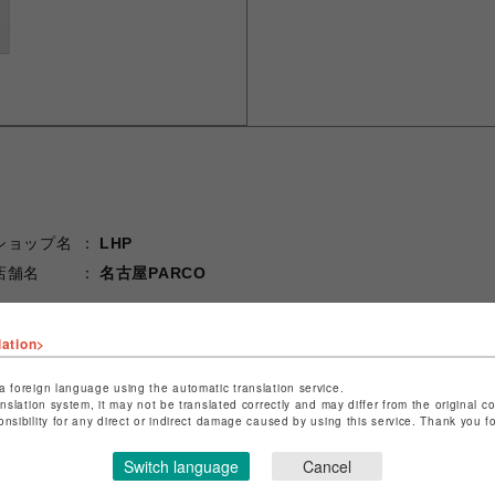
ショップ名
LHP
店舗名
名古屋PARCO
特定商取引法など法令に基づく表記は
こちら
lation>
ショップお問い合わせは
こちら
a foreign language using the automatic translation service.
anslation system, it may not be translated correctly and may differ from the original c
onsibility for any direct or indirect damage caused by using this service. Thank you 
Switch language
Cancel