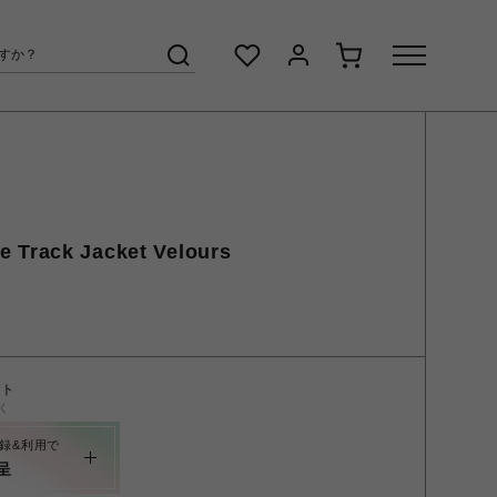
 Track Jacket Velours
ント
く
録&利用で
呈