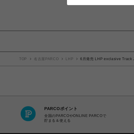
TOP
名古屋PARCO
LHP
6月発売 LHP exclasive Track J
PARCOポイント
全国のPARCOやONLINE PARCOで
貯まる＆使える