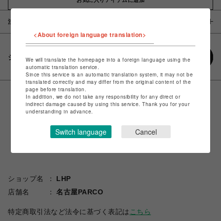
注意事項
<About foreign language translation>
シェアする
We will translate the homepage into a foreign language using the
automatic translation service.
Since this service is an automatic translation system, it may not be
translated correctly and may differ from the original content of the
page before translation.
In addition, we do not take any responsibility for any direct or
indirect damage caused by using this service. Thank you for your
understanding in advance.
Switch language
Cancel
ショップ名
LHP
店舗名
名古屋PARCO
特定商取引法など法令に基づく表記は
こちら