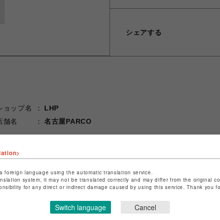
シェアする
ショップ名
LHP
店舗名
名古屋PARCO
特定商取引法など法令に基づく表記は
こちら
lation>
ショップお問い合わせは
こちら
a foreign language using the automatic translation service.
anslation system, it may not be translated correctly and may differ from the original c
onsibility for any direct or indirect damage caused by using this service. Thank you 
Switch language
Cancel