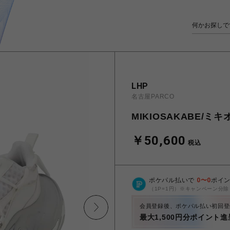
LHP
名古屋PARCO
MIKIOSAKABE/ミキ
￥50,600
税込
ポケパル払いで
0
〜
0
ポイ
（1P=1円）※キャンペーン分除
会員登録後、ポケパル払い初回登
最大1,500円分ポイント進