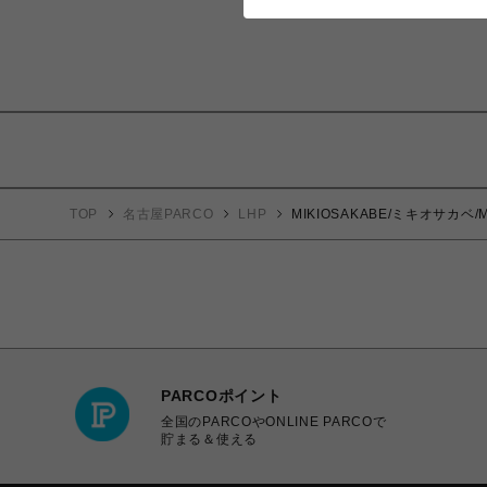
TOP
名古屋PARCO
LHP
MIKIOSAKABE/ミキオサカベ/M
PARCOポイント
全国のPARCOやONLINE PARCOで
貯まる＆使える