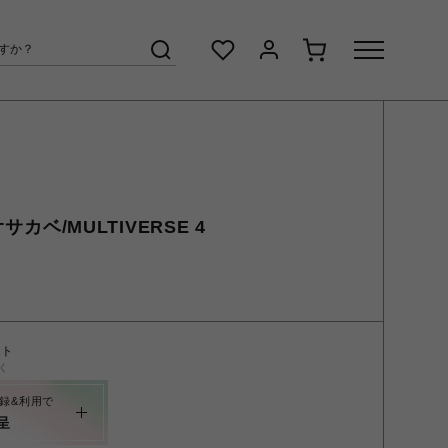
オサカベ/MULTIVERSE 4
ント
く
録&利用で
呈