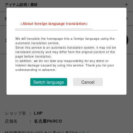
アイテム説明 / 素材
注意事項
<About foreign language translation>
We will translate the homepage into a foreign language using the
シェアする
automatic translation service.
Since this service is an automatic translation system, it may not be
translated correctly and may differ from the original content of the
page before translation.
In addition, we do not take any responsibility for any direct or
indirect damage caused by using this service. Thank you for your
understanding in advance.
Switch language
Cancel
ショップ名
LHP
店舗名
名古屋PARCO