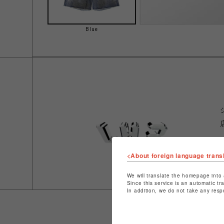
Blue
<About foreign language trans
We will translate the homepage into 
Since this service is an automatic tr
In addition, we do not take any resp