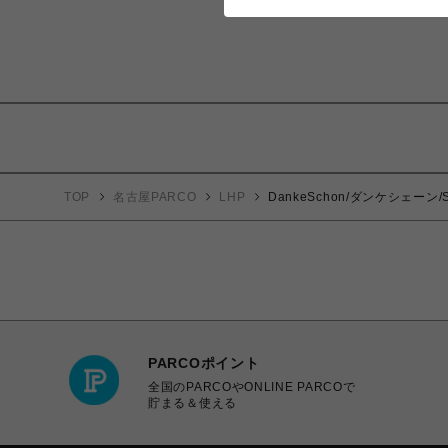
TOP
名古屋PARCO
LHP
DankeSchon/ダンケシェーン/S
PARCOポイント
全国のPARCOやONLINE PARCOで
貯まる＆使える