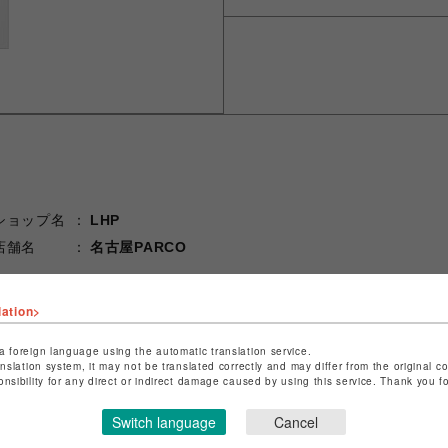
ショップ名
LHP
店舗名
名古屋PARCO
特定商取引法など法令に基づく表記は
こちら
lation>
ショップお問い合わせは
こちら
a foreign language using the automatic translation service.
anslation system, it may not be translated correctly and may differ from the original c
onsibility for any direct or indirect damage caused by using this service. Thank you 
Switch language
Cancel