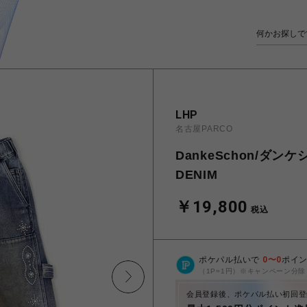
LHP
名古屋PARCO
DankeSchon/ダンケ
DENIM
￥19,800
税込
ポケパル払いで
0
〜
0
ポイ
（1P=1円）※キャンペーン分除
会員登録後、ポケパル払い初回登