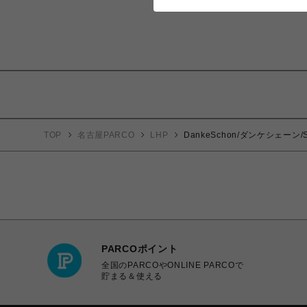
TOP
名古屋PARCO
LHP
DankeSchon/ダンケシェーン/S
PARCOポイント
全国のPARCOやONLINE PARCOで
貯まる＆使える