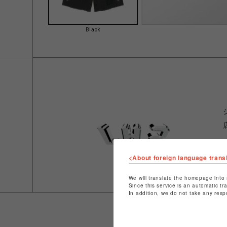
Black
<About foreign language trans
We will translate the homepage into 
Since this service is an automatic tr
In addition, we do not take any resp