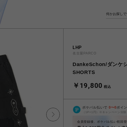
LHP
名古屋PARCO
DankeSchon/ダンケ
SHORTS
￥19,800
税込
ポケパル払いで
0
〜
0
ポイ
（1P=1円）※キャンペーン分除
会員登録後、ポケパル払い初回登