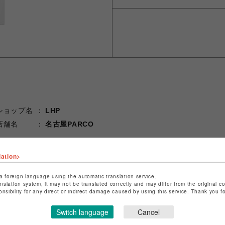
ショップ名
LHP
店舗名
名古屋PARCO
特定商取引法など法令に基づく表記は
こちら
lation>
ショップお問い合わせは
こちら
a foreign language using the automatic translation service.
anslation system, it may not be translated correctly and may differ from the original c
onsibility for any direct or indirect damage caused by using this service. Thank you 
Switch language
Cancel