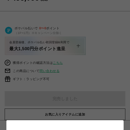
ポケパル払いで
0
〜
0
ポイント
（1P=1円）※キャンペーン分除く
会員登録後、ポケパル払い初回登録&利用で
最大1,500円分ポイント進呈
獲得ポイントの確認方法は
こちら
この商品について
問い合わせる
ギフト：ラッピング不可
完売しました
お気に入りアイテムに追加