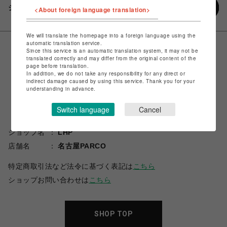
シェアする
<About foreign language translation>
We will translate the homepage into a foreign language using the
automatic translation service.
Since this service is an automatic translation system, it may not be
translated correctly and may differ from the original content of the
page before translation.
In addition, we do not take any responsibility for any direct or
indirect damage caused by using this service. Thank you for your
understanding in advance.
Switch language
Cancel
ショップ名
LHP
店舗名
名古屋PARCO
特定商取引法など法令に基づく表記は
こちら
ショップお問い合わせは
こちら
SHOP TOP