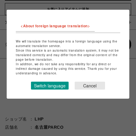
お気に入りアイテムに追加
アイテム説明 / 素材
<About foreign language translation>
We will translate the homepage into a foreign language using the
シェアする
automatic translation service.
Since this service is an automatic translation system, it may not be
translated correctly and may differ from the original content of the
page before translation.
In addition, we do not take any responsibility for any direct or
indirect damage caused by using this service. Thank you for your
understanding in advance.
Switch language
Cancel
ショップ名
LHP
店舗名
名古屋PARCO