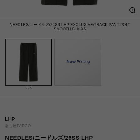
NEEDLES/ニードルズ/26SS LHP EXCLUSIVE/TRACK PANT-POLY
SMOOTH BLK XS
BLK
LHP
名古屋PARCO
NEEDLES/ニードルズ/26SS LHP