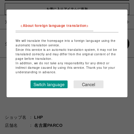
お気に入りアイテムに追加
アイテム説明 / 素材
<About foreign language translation>
We will translate the homepage into a foreign language using the
シェアする
automatic translation service.
Since this service is an automatic translation system, it may not be
translated correctly and may differ from the original content of the
page before translation.
In addition, we do not take any responsibility for any direct or
indirect damage caused by using this service. Thank you for your
understanding in advance.
Switch language
Cancel
ショップ名
LHP
店舗名
名古屋PARCO