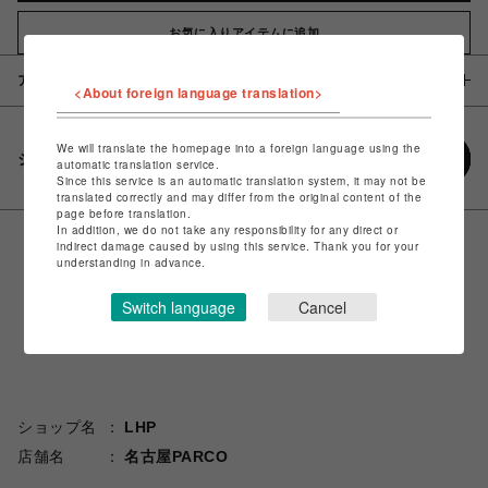
お気に入りアイテムに追加
アイテム説明 / 素材
<About foreign language translation>
We will translate the homepage into a foreign language using the
シェアする
automatic translation service.
Since this service is an automatic translation system, it may not be
translated correctly and may differ from the original content of the
page before translation.
In addition, we do not take any responsibility for any direct or
indirect damage caused by using this service. Thank you for your
understanding in advance.
Switch language
Cancel
ショップ名
LHP
店舗名
名古屋PARCO