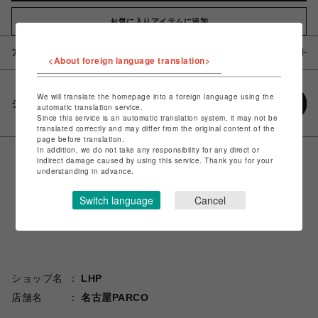
お気に入りアイテムに追加
アイテム説明 / 素材
<About foreign language translation>
We will translate the homepage into a foreign language using the
シェアする
automatic translation service.
Since this service is an automatic translation system, it may not be
translated correctly and may differ from the original content of the
page before translation.
In addition, we do not take any responsibility for any direct or
indirect damage caused by using this service. Thank you for your
understanding in advance.
Switch language
Cancel
ショップ名
LHP
店舗名
名古屋PARCO