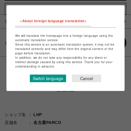
お気に入りアイテムに追加
<About foreign language translation>
アイテム説明 / 素材
We will translate the homepage into a foreign language using the
automatic translation service.
シェアする
Since this service is an automatic translation system, it may not be
translated correctly and may differ from the original content of the
page before translation.
In addition, we do not take any responsibility for any direct or
indirect damage caused by using this service. Thank you for your
understanding in advance.
Switch language
Cancel
ショップ名
LHP
店舗名
名古屋PARCO