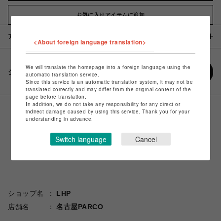
お気に入りアイテムに追加
アイテム説明 / 素材
<About foreign language translation>
We will translate the homepage into a foreign language using the
シェアする
automatic translation service.
Since this service is an automatic translation system, it may not be
translated correctly and may differ from the original content of the
page before translation.
In addition, we do not take any responsibility for any direct or
indirect damage caused by using this service. Thank you for your
understanding in advance.
Switch language
Cancel
ショップ名
LHP
店舗名
名古屋PARCO