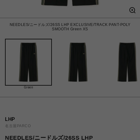
NEEDLES/ニードルズ/26SS LHP EXCLUSIVE/TRACK PANT-POLY
SMOOTH Green XS
Green
LHP
名古屋PARCO
NEEDLES/ニードルズ/26SS LHP